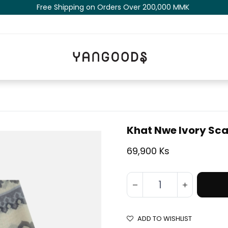
Free Shipping on Orders Over 200,000 MM​K​​ ​​​
Khat Nwe Ivory Sca
69,900 Ks
ADD TO WISHLIST