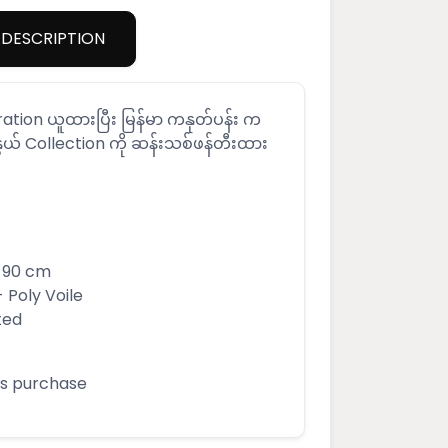
DESCRIPTION
piration ယူထားပြီး မြန်မာ ကနုတ်ပန်း က
ွယ် Collection ကို ဆန်းသစ်ဖန်တီးထား
H 90 cm
- Poly Voile
nted
his purchase