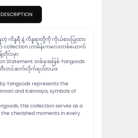
DESCRIPTION
တဲ့ ကိန္နရီ နဲ့ ကိန္နရာတို့ကို ကိုယ်စားပြုထား
ော် collection ဟာမိန်းကလေးတစ်ယောက်
့တိုင်းမှာ
ion Statement တစ်ခုအဖြစ် Yangoods
 ဖန်တီးတင်ဆက်လိုက်ရပါတယ်။
 by Yangoods represents the
innari and Kainnaya, symbols of
ngoods, this collection serves as a
r the cherished moments in every