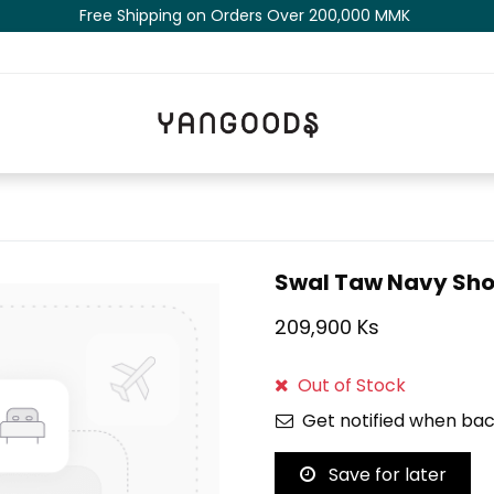
Free Shipping on Orders Over 200,000 MM​K​​ ​​​
Swal Taw Navy Sho
209,900 Ks
Out of Stock
Get notified when bac
Save for later