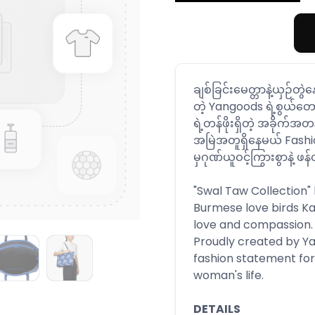
ချစ်ခြင်းမေတ္တာနဲ့ယှဉ်တွဲနေ
တဲ့ Yangoods ရဲ့စွယ်တ
ရဲ့တန်ဖိုးရှိတဲ့ အခိုက်အတန်
အမြဲအတူရှိနေမယ် Fash
မှဂုဏ်ယူဝင့်ကြွားစွာနဲ့
"Swal Taw Collection"
Burmese love birds Ka
love and compassion.
Proudly created by Ya
fashion statement fo
woman's life.
DETAILS