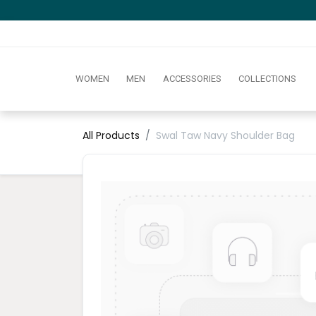
WOMEN
MEN
ACCESSORIES
COLLECTIONS
All Products
Swal Taw Navy Shoulder Bag