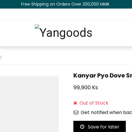
Free Shipping on Orders Over 200,000 MM​K​​ ​​​
g
Kanyar Pyo Dove S
99,900 Ks
Out of Stock
Get notified when bac
Save for later