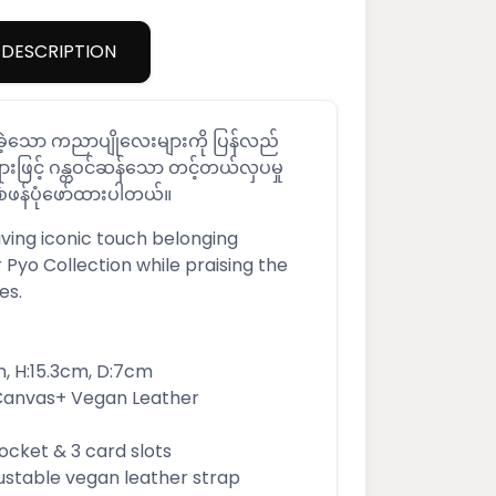
DESCRIPTION
ခဲ့သော ကညာပျိုလေးများကို ပြန်လည်
းဖြင့် ဂန္တဝင်ဆန်သော တင့်တယ်လှပမှု
စ်ဖန်ပုံဖော်ထားပါတယ်။
iving iconic touch belonging
 Pyo Collection while praising the
es.
m, H:15.3cm, D:7cm
 Canvas+ Vegan Leather
ocket & 3 card slots
ustable vegan leather strap