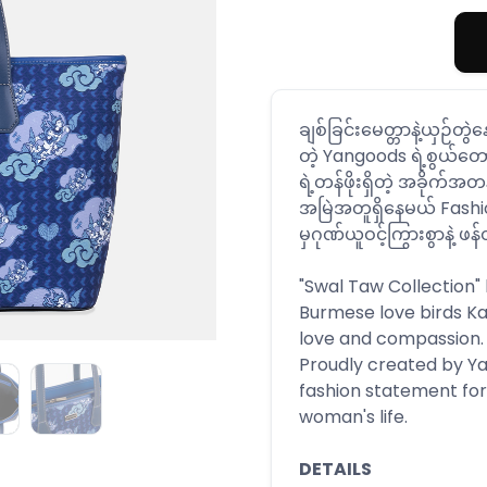
ချစ်ခြင်းမေတ္တာနဲ့ယှဉ်တွဲနေ
တဲ့ Yangoods ရဲ့စွယ်တ
ရဲ့တန်ဖိုးရှိတဲ့ အခိုက်အတန်
အမြဲအတူရှိနေမယ် Fash
မှဂုဏ်ယူဝင့်ကြွားစွာနဲ့
"Swal Taw Collection"
Burmese love birds Ka
love and compassion.
Proudly created by Ya
fashion statement fo
woman's life.
DETAILS