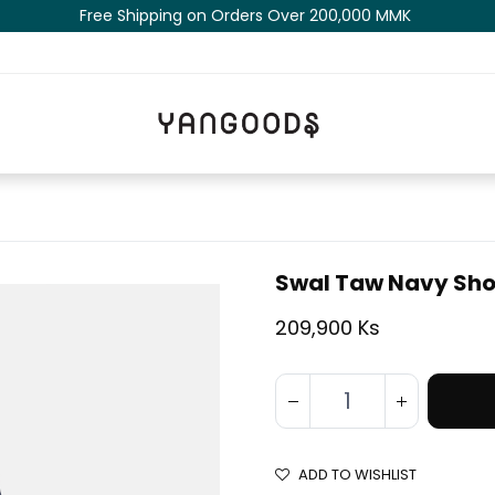
Free Shipping on Orders Over 200,000 MM​K​​ ​​​
Swal Taw Navy Sho
209,900 Ks
ADD TO WISHLIST