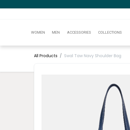
WOMEN
MEN
ACCESSORIES
COLLECTIONS
All Products
Swal Taw Navy Shoulder Bag