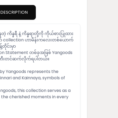
DESCRIPTION
တဲ့ ကိန္နရီ နဲ့ ကိန္နရာတို့ကို ကိုယ်စားပြုထား
ော် collection ဟာမိန်းကလေးတစ်ယောက်
့တိုင်းမှာ
ion Statement တစ်ခုအဖြစ် Yangoods
 ဖန်တီးတင်ဆက်လိုက်ရပါတယ်။
 by Yangoods represents the
innari and Kainnaya, symbols of
ngoods, this collection serves as a
r the cherished moments in every