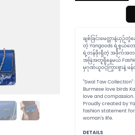
ချစ်ခြင်းမေတ္တာနဲ့ယှဉ်တွဲနေ
တဲ့ Yangoods ရဲ့စွယ်တ
ရဲ့တန်ဖိုးရှိတဲ့ အခိုက်အတန်
အမြဲအတူရှိနေမယ် Fash
မှဂုဏ်ယူဝင့်ကြွားစွာနဲ့
"Swal Taw Collection"
Burmese love birds Ka
love and compassion.
Proudly created by Ya
fashion statement fo
woman's life.
DETAILS