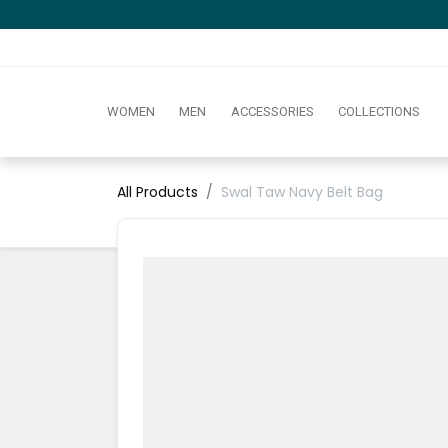
WOMEN
MEN
ACCESSORIES
COLLECTIONS
All Products
Swal Taw Navy Belt Bag