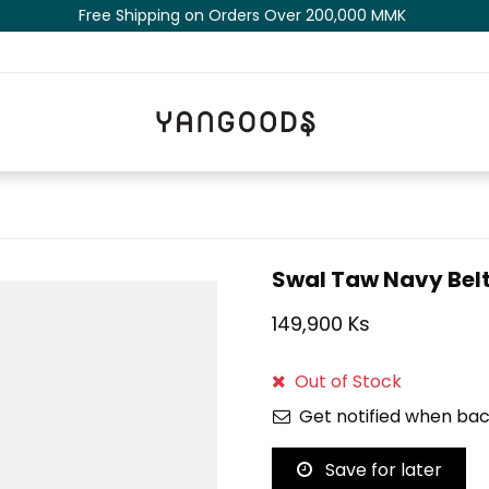
Free Shipping on Orders Over 200,000 MM​K​​ ​​​
Swal Taw Navy Bel
149,900 Ks
Out of Stock
Get notified when bac
Save for later