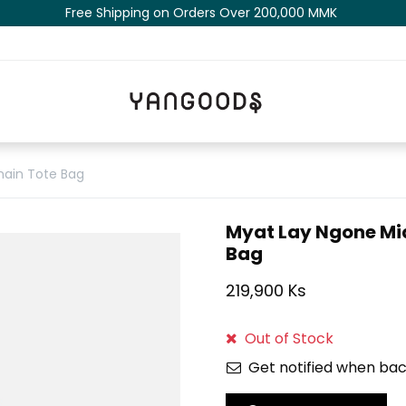
Free Shipping on Orders Over 200,000 MM​K​​ ​​​
hain Tote Bag
Myat Lay Ngone Mid
Bag
219,900 Ks
Out of Stock
Get notified when bac