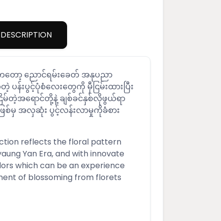
DESCRIPTION
n ကတော့ ညောင်ရမ်းခေတ် အနုပညာ
န်းပွင့်ပုံစံလေးတွေကို မှီငြမ်းထားပြီး
ိမ်တဲ့အရောင်တို့နဲ့ ချစ်ခင်နှစ်လိုဖွယ်ရာ
စ်မှ အလှဆုံး ပွင့်လန်းလာမှုကိုခံစား
tion reflects the floral pattern
Nyaung Yan Era, and with innovate
lors which can be an experience
ent of blossoming from florets