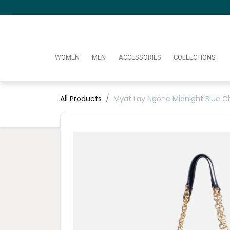
WOMEN
MEN
ACCESSORIES
COLLECTIONS
All Products
Myat Lay Ngone Midnight Blue C