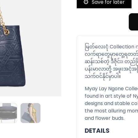
Save for later
မြတ်လေးငုံ Collectio
လက်ရာတွေမှာတွေ့ရတတ်တဲ့ ပ
ဆန်းသစ်တဲ့ ဒီဇိုင်း၊ တည်ငြ
ပန်းမာလာတို့ အဖူးအငုံအဖြ
သက်ဝင်နိုင်မှာပါ။
Myay Lay Ngone Collec
found in art style of 
designs and stable co
the most alluring mom
and flower buds.
DETAILS