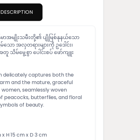
DESCRIPTION
်မာအမျိုးသမီးတို့၏ ပျိုမြစ်နုနယ်သော
ြိမ်သော အလှတရားများကို ဥဒေါင်း၊
့အတူ သိမ်မွေ့စွာ ပေါင်းစပ် ဖော်ကျူး
n delicately captures both the
harm and the mature, graceful
 women, seamlessly woven
f peacocks, butterflies, and floral
symbols of beauty.
 x H 15 cm x D 3 cm