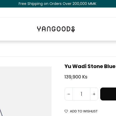
Free Shipping on Orders Over 200,000 MM​K​​ ​​​
Yu Wadi Stone Blue
139,900 Ks
ADD TO WISHLIST